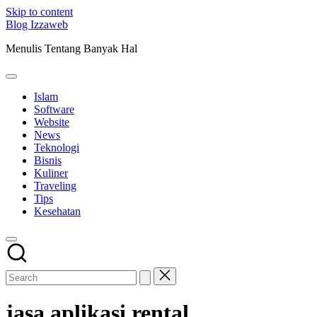
Skip to content
Blog Izzaweb
Menulis Tentang Banyak Hal
Islam
Software
Website
News
Teknologi
Bisnis
Kuliner
Traveling
Tips
Kesehatan
jasa aplikasi rental