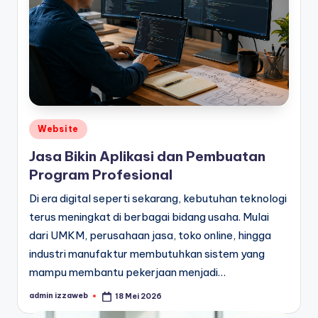
Posted
Website
in
Jasa Bikin Aplikasi dan Pembuatan
Program Profesional
Di era digital seperti sekarang, kebutuhan teknologi
terus meningkat di berbagai bidang usaha. Mulai
dari UMKM, perusahaan jasa, toko online, hingga
industri manufaktur membutuhkan sistem yang
mampu membantu pekerjaan menjadi…
admin izzaweb
18 Mei 2026
Posted
by