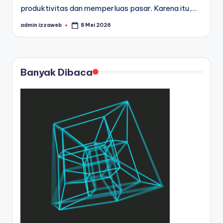
produktivitas dan memperluas pasar. Karena itu,…
admin izzaweb
8 Mei 2026
Posted
by
Banyak Dibaca