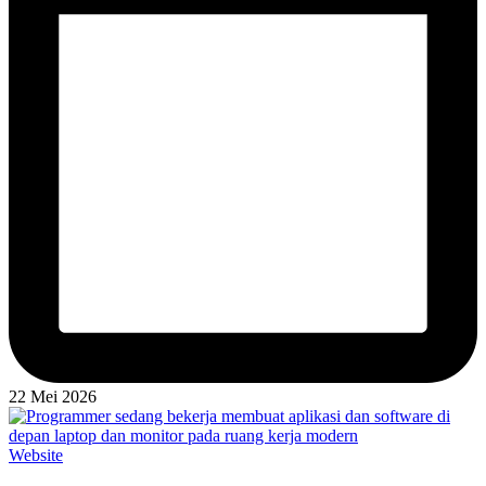
22 Mei 2026
Posted
Website
in