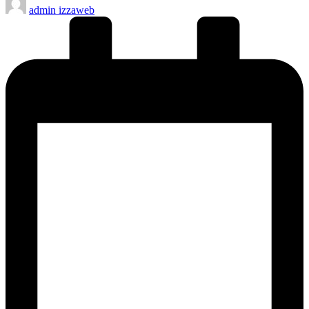
admin izzaweb
by