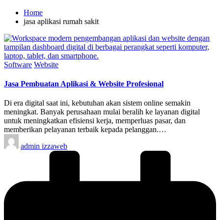
Home
jasa aplikasi rumah sakit
Posted
Software
Website
in
Jasa Pembuatan Aplikasi & Website Profesional
Di era digital saat ini, kebutuhan akan sistem online semakin
meningkat. Banyak perusahaan mulai beralih ke layanan digital
untuk meningkatkan efisiensi kerja, memperluas pasar, dan
memberikan pelayanan terbaik kepada pelanggan.…
Posted
admin izzaweb
by