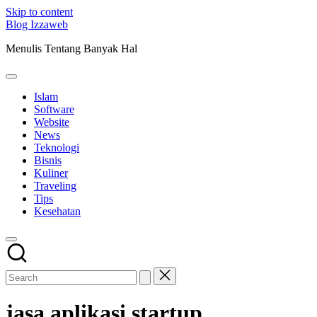
Skip to content
Blog Izzaweb
Menulis Tentang Banyak Hal
Islam
Software
Website
News
Teknologi
Bisnis
Kuliner
Traveling
Tips
Kesehatan
jasa aplikasi startup