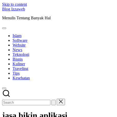
Skip to content
Blog Izzaweb
Menulis Tentang Banyak Hal
Islam
Software
Website
News
Teknologi
Bisnis
Kuliner
Traveling
Tips
Kesehatan
jasa bikin aplikasi