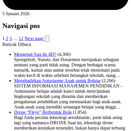
5 Januari 2026
Navigasi pos
1
2
3
…
12
Next page
Banyak Dibaca
Mengenal Apa itu 4D?
(4,306)
Spongebob, Naruto, dan Doraemon merupakan sebagian
animasi yang pasti tidak asing. Dengan berbagai warna
menarik, kartun atau anime tersebut telah menemani pada
waktu kecil di waktu sebelum berangkat sekolah, siang…
Menghadirkan Antusiasme Anak untuk Belajar
(2,266)
SISTEM INFORMASI MANAJEMEN PENDIDIKAN -
Antusiasme belajar adalah kunci untuk menciptakan
lingkungan sekolah yang dinamis dan memberikan
pengalaman pendidikan yang memuaskan bagi anak-anak.
Anak-anak yang memiliki semangat belajar yang tinggi…
Drone “Fleye” Berbentuk Bola
(1,854)
Bagi Anda pecinta teknologi aerodinamic, pasti tidak asing
lagi yang namanya DRONE.Saat ini, teknologi drone
memberikan keunikan tersendiri, bukan hanya dapat terbang