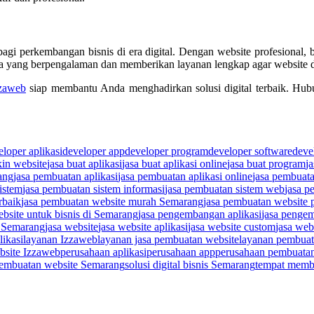
bagi perkembangan bisnis di era digital. Dengan website profesional, 
asa yang berpengalaman dan memberikan layanan lengkap agar website d
zaweb
siap membantu Anda menghadirkan solusi digital terbaik. Hu
eloper aplikasi
developer app
developer program
developer software
deve
kin website
jasa buat aplikasi
jasa buat aplikasi online
jasa buat program
j
ang
jasa pembuatan aplikasi
jasa pembuatan aplikasi online
jasa pembuata
istem
jasa pembuatan sistem informasi
jasa pembuatan sistem web
jasa p
rbaik
jasa pembuatan website murah Semarang
jasa pembuatan website 
bsite untuk bisnis di Semarang
jasa pengembangan aplikasi
jasa penge
r Semarang
jasa website
jasa website aplikasi
jasa website custom
jasa web
likasi
layanan Izzaweb
layanan jasa pembuatan website
layanan pembuata
bsite Izzaweb
perusahaan aplikasi
perusahaan app
perusahaan pembuatan
pembuatan website Semarang
solusi digital bisnis Semarang
tempat membu