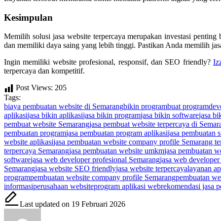
Kesimpulan
Memilih solusi jasa website terpercaya merupakan investasi penting 
dan memiliki daya saing yang lebih tinggi. Pastikan Anda memilih j
Ingin memiliki website profesional, responsif, dan SEO friendly?
Iz
terpercaya dan kompetitif.
Post Views:
205
Tags:
biaya pembuatan website di Semarang
bikin program
buat program
dev
aplikasi
jasa bikin aplikasi
jasa bikin program
jasa bikin software
jasa bi
pembuat website Semarang
jasa pembuat website terpercaya di Semar
pembuatan program
jasa pembuatan program aplikasi
jasa pembuatan s
website aplikasi
jasa pembuatan website company profile Semarang te
terpercaya Semarang
jasa pembuatan website umkm
jasa pembuatan we
software
jasa web developer profesional Semarang
jasa web develope
Semarang
jasa website SEO friendly
jasa website terpercaya
layanan ap
program
pembuatan website company profile Semarang
pembuatan we
informasi
perusahaan website
program aplikasi web
rekomendasi jasa 
Last updated on 19 Februari 2026