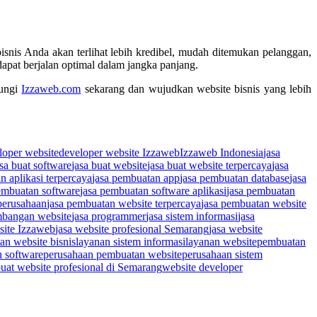
bisnis Anda akan terlihat lebih kredibel, mudah ditemukan pelanggan,
apat berjalan optimal dalam jangka panjang.
bungi
Izzaweb.com
sekarang dan wujudkan website bisnis yang lebih
loper website
developer website Izzaweb
Izzaweb Indonesia
jasa
asa buat software
jasa buat website
jasa buat website terpercaya
jasa
n aplikasi terpercaya
jasa pembuatan app
jasa pembuatan database
jasa
embuatan software
jasa pembuatan software aplikasi
jasa pembuatan
perusahaan
jasa pembuatan website terpercaya
jasa pembuatan website
mbangan website
jasa programmer
jasa sistem informasi
jasa
site Izzaweb
jasa website profesional Semarang
jasa website
n website bisnis
layanan sistem informasi
layanan website
pembuatan
 software
perusahaan pembuatan website
perusahaan sistem
at website profesional di Semarang
website developer