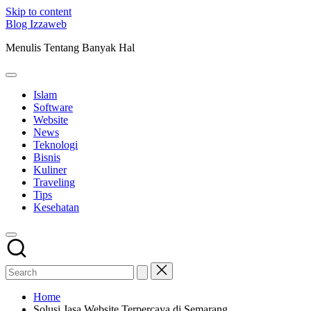
Skip to content
Blog Izzaweb
Menulis Tentang Banyak Hal
Islam
Software
Website
News
Teknologi
Bisnis
Kuliner
Traveling
Tips
Kesehatan
Home
Solusi Jasa Website Terpercaya di Semarang