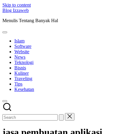
Skip to content
Blog Izzaweb
Menulis Tentang Banyak Hal
Islam
Software
Website
News
Teknologi
Bisnis
Kuliner
Traveling
Tips
Kesehatan
jasa pembuatan aplikasi