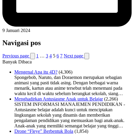
9 Januari 2024
Navigasi pos
Previous page
1
…
3
4
5
6
7
Next page
Banyak Dibaca
Mengenal Apa itu 4D?
(4,306)
Spongebob, Naruto, dan Doraemon merupakan sebagian
animasi yang pasti tidak asing. Dengan berbagai warna
menarik, kartun atau anime tersebut telah menemani pada
waktu kecil di waktu sebelum berangkat sekolah, siang…
Menghadirkan Antusiasme Anak untuk Belajar
(2,266)
SISTEM INFORMASI MANAJEMEN PENDIDIKAN -
Antusiasme belajar adalah kunci untuk menciptakan
lingkungan sekolah yang dinamis dan memberikan
pengalaman pendidikan yang memuaskan bagi anak-anak.
Anak-anak yang memiliki semangat belajar yang tinggi…
Drone “Fleye” Berbentuk Bola
(1,854)