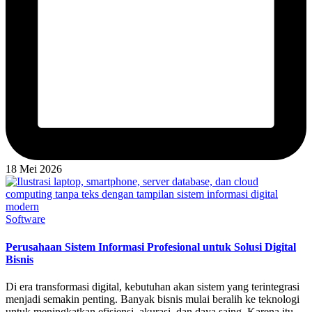
18 Mei 2026
Posted
Software
in
Perusahaan Sistem Informasi Profesional untuk Solusi Digital
Bisnis
Di era transformasi digital, kebutuhan akan sistem yang terintegrasi
menjadi semakin penting. Banyak bisnis mulai beralih ke teknologi
untuk meningkatkan efisiensi, akurasi, dan daya saing. Karena itu,