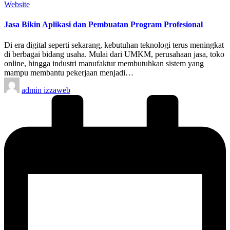
Posted
Website
in
Jasa Bikin Aplikasi dan Pembuatan Program Profesional
Di era digital seperti sekarang, kebutuhan teknologi terus meningkat
di berbagai bidang usaha. Mulai dari UMKM, perusahaan jasa, toko
online, hingga industri manufaktur membutuhkan sistem yang
mampu membantu pekerjaan menjadi…
Posted
admin izzaweb
by