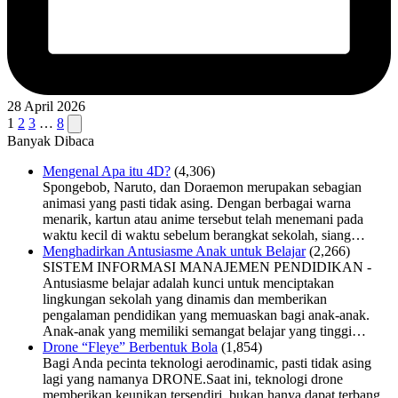
28 April 2026
Navigasi
Next
1
2
3
…
8
page
Banyak Dibaca
pos
Mengenal Apa itu 4D?
(4,306)
Spongebob, Naruto, dan Doraemon merupakan sebagian
animasi yang pasti tidak asing. Dengan berbagai warna
menarik, kartun atau anime tersebut telah menemani pada
waktu kecil di waktu sebelum berangkat sekolah, siang…
Menghadirkan Antusiasme Anak untuk Belajar
(2,266)
SISTEM INFORMASI MANAJEMEN PENDIDIKAN -
Antusiasme belajar adalah kunci untuk menciptakan
lingkungan sekolah yang dinamis dan memberikan
pengalaman pendidikan yang memuaskan bagi anak-anak.
Anak-anak yang memiliki semangat belajar yang tinggi…
Drone “Fleye” Berbentuk Bola
(1,854)
Bagi Anda pecinta teknologi aerodinamic, pasti tidak asing
lagi yang namanya DRONE.Saat ini, teknologi drone
memberikan keunikan tersendiri, bukan hanya dapat terbang