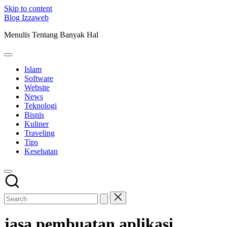
Skip to content
Blog Izzaweb
Menulis Tentang Banyak Hal
Islam
Software
Website
News
Teknologi
Bisnis
Kuliner
Traveling
Tips
Kesehatan
jasa pembuatan aplikasi