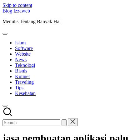
Skip to content
Blog Izzaweb
Menulis Tentang Banyak Hal
Islam
Software
Website
News
Teknologi
Bisnis
Kuliner
Traveling
Tips
Kesehatan
jasa pembuatan aplikasi palu