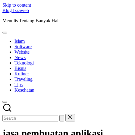
Skip to content
Blog Izzaweb
Menulis Tentang Banyak Hal
Islam
Software
Website
News
Teknologi
Bisnis
Kuliner
Traveling
Tips
Kesehatan
jasa pembuatan aplikasi