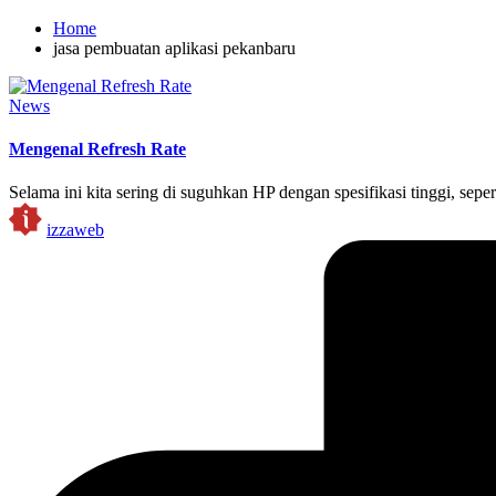
Home
jasa pembuatan aplikasi pekanbaru
Posted
News
in
Mengenal Refresh Rate
Selama ini kita sering di suguhkan HP dengan spesifikasi tinggi, sepe
Posted
izzaweb
by