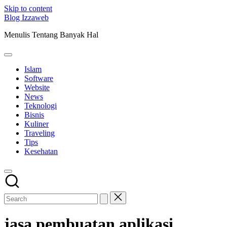
Skip to content
Blog Izzaweb
Menulis Tentang Banyak Hal
Islam
Software
Website
News
Teknologi
Bisnis
Kuliner
Traveling
Tips
Kesehatan
jasa pembuatan aplikasi