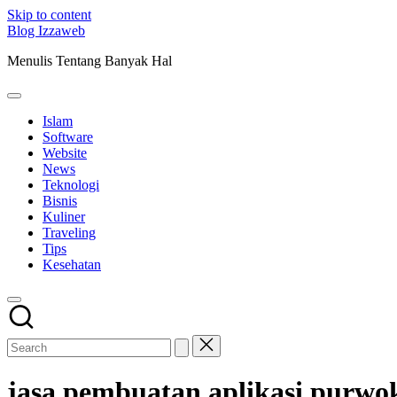
Skip to content
Blog Izzaweb
Menulis Tentang Banyak Hal
Islam
Software
Website
News
Teknologi
Bisnis
Kuliner
Traveling
Tips
Kesehatan
jasa pembuatan aplikasi purwo