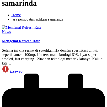
samarinda
Home
jasa pembuatan aplikasi samarinda
Posted
News
in
Mengenal Refresh Rate
Selama ini kita sering di suguhkan HP dengan spesifikasi tinggi,
seperti camera 100mp, lalu tersemat teknologi IOS, layar super
amoled, fast charging 120w dan teknologi menarik lainnya. Kali ini
kita…
Posted
izzaweb
by