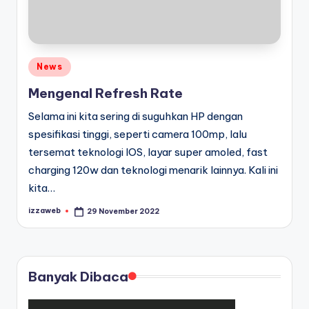
Posted
News
in
Mengenal Refresh Rate
Selama ini kita sering di suguhkan HP dengan
spesifikasi tinggi, seperti camera 100mp, lalu
tersemat teknologi IOS, layar super amoled, fast
charging 120w dan teknologi menarik lainnya. Kali ini
kita…
izzaweb
29 November 2022
Posted
by
Banyak Dibaca