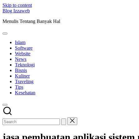
Skip to content
Blog Izzaweb
Menulis Tentang Banyak Hal
Islam
Software
Website
News
Teknologi
Bisnis
Kuliner
Traveling
Tips
Kesehatan
jasa pembuatan aplikasi siste