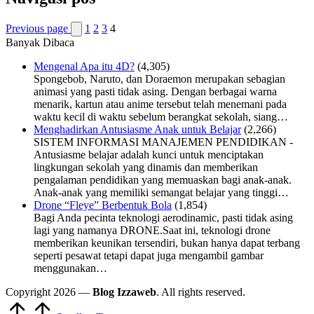
Previous page
1
2
3
4
Banyak Dibaca
Mengenal Apa itu 4D?
(4,305)
Spongebob, Naruto, dan Doraemon merupakan sebagian
animasi yang pasti tidak asing. Dengan berbagai warna
menarik, kartun atau anime tersebut telah menemani pada
waktu kecil di waktu sebelum berangkat sekolah, siang…
Menghadirkan Antusiasme Anak untuk Belajar
(2,266)
SISTEM INFORMASI MANAJEMEN PENDIDIKAN -
Antusiasme belajar adalah kunci untuk menciptakan
lingkungan sekolah yang dinamis dan memberikan
pengalaman pendidikan yang memuaskan bagi anak-anak.
Anak-anak yang memiliki semangat belajar yang tinggi…
Drone “Fleye” Berbentuk Bola
(1,854)
Bagi Anda pecinta teknologi aerodinamic, pasti tidak asing
lagi yang namanya DRONE.Saat ini, teknologi drone
memberikan keunikan tersendiri, bukan hanya dapat terbang
seperti pesawat tetapi dapat juga mengambil gambar
menggunakan…
Copyright 2026 —
Blog Izzaweb
. All rights reserved.