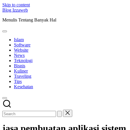
Skip to content
Blog Izzaweb
Menulis Tentang Banyak Hal
Islam
Software
Website
News
Teknologi
Bisnis
Kuliner
Traveling
Tips
Kesehatan
jasa pembuatan aplikasi sistem