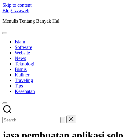
Skip to content
Blog Izzaweb
Menulis Tentang Banyak Hal
Islam
Software
Website
News
Teknologi
Bisnis
Kuliner
Traveling
Tips
Kesehatan
jasa pembuatan aplikasi solo