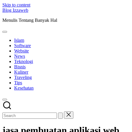
Skip to content
Blog Izzaweb
Menulis Tentang Banyak Hal
Islam
Software
Website
News
Teknologi
Bisnis
Kuliner
Traveling
Tips
Kesehatan
jasa pembuatan aplikasi web