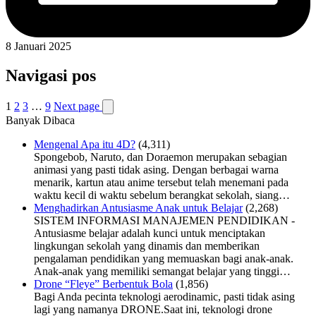
8 Januari 2025
Navigasi pos
1
2
3
…
9
Next page
Banyak Dibaca
Mengenal Apa itu 4D?
(4,311)
Spongebob, Naruto, dan Doraemon merupakan sebagian
animasi yang pasti tidak asing. Dengan berbagai warna
menarik, kartun atau anime tersebut telah menemani pada
waktu kecil di waktu sebelum berangkat sekolah, siang…
Menghadirkan Antusiasme Anak untuk Belajar
(2,268)
SISTEM INFORMASI MANAJEMEN PENDIDIKAN -
Antusiasme belajar adalah kunci untuk menciptakan
lingkungan sekolah yang dinamis dan memberikan
pengalaman pendidikan yang memuaskan bagi anak-anak.
Anak-anak yang memiliki semangat belajar yang tinggi…
Drone “Fleye” Berbentuk Bola
(1,856)
Bagi Anda pecinta teknologi aerodinamic, pasti tidak asing
lagi yang namanya DRONE.Saat ini, teknologi drone