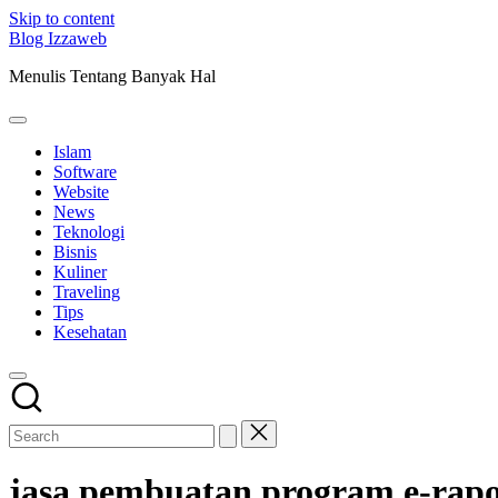
Skip to content
Blog Izzaweb
Menulis Tentang Banyak Hal
Islam
Software
Website
News
Teknologi
Bisnis
Kuliner
Traveling
Tips
Kesehatan
jasa pembuatan program e-rapo