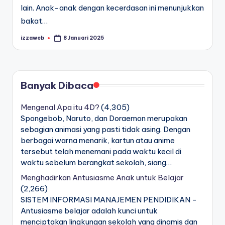
lain. Anak-anak dengan kecerdasan ini menunjukkan
bakat…
izzaweb
8 Januari 2025
Posted
by
Banyak Dibaca
Mengenal Apa itu 4D?
(4,305)
Spongebob, Naruto, dan Doraemon merupakan
sebagian animasi yang pasti tidak asing. Dengan
berbagai warna menarik, kartun atau anime
tersebut telah menemani pada waktu kecil di
waktu sebelum berangkat sekolah, siang…
Menghadirkan Antusiasme Anak untuk Belajar
(2,266)
SISTEM INFORMASI MANAJEMEN PENDIDIKAN -
Antusiasme belajar adalah kunci untuk
menciptakan lingkungan sekolah yang dinamis dan