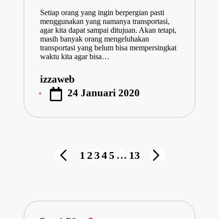
Setiap orang yang ingin berpergian pasti
menggunakan yang namanya transportasi,
agar kita dapat sampai ditujuan. Akan tetapi,
masih banyak orang mengeluhakan
transportasi yang belum bisa mempersingkat
waktu kita agar bisa…
izzaweb
Posted
24 Januari 2020
by
Navigasi
1
2
3
4
5
…
13
PREVIOUS
NEXT
pos
PAGE
PAGE