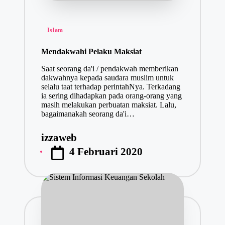
Posted
Islam
in
Mendakwahi Pelaku Maksiat
Saat seorang da'i / pendakwah memberikan
dakwahnya kepada saudara muslim untuk
selalu taat terhadap perintahNya. Terkadang
ia sering dihadapkan pada orang-orang yang
masih melakukan perbuatan maksiat. Lalu,
bagaimanakah seorang da'i…
izzaweb
Posted
4 Februari 2020
by