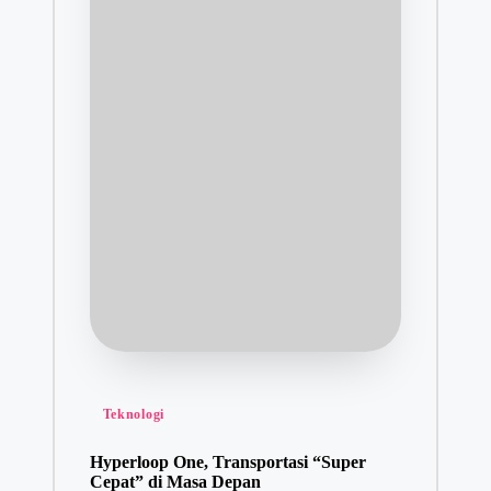
Posted
Teknologi
in
Hyperloop One, Transportasi “Super
Cepat” di Masa Depan