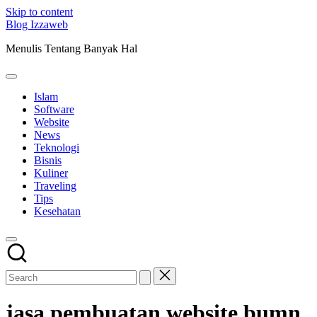
Skip to content
Blog Izzaweb
Menulis Tentang Banyak Hal
Islam
Software
Website
News
Teknologi
Bisnis
Kuliner
Traveling
Tips
Kesehatan
jasa pembuatan website bumn