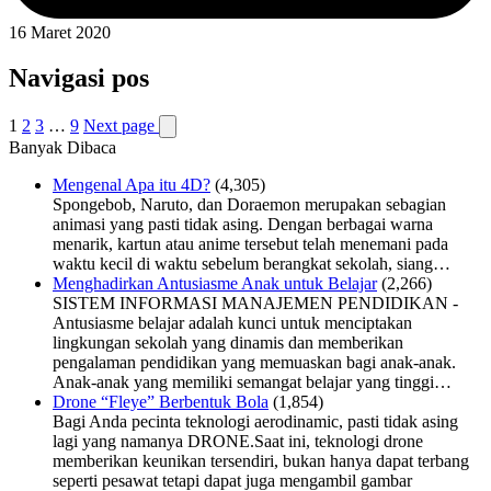
16 Maret 2020
Navigasi pos
1
2
3
…
9
Next page
Banyak Dibaca
Mengenal Apa itu 4D?
(4,305)
Spongebob, Naruto, dan Doraemon merupakan sebagian
animasi yang pasti tidak asing. Dengan berbagai warna
menarik, kartun atau anime tersebut telah menemani pada
waktu kecil di waktu sebelum berangkat sekolah, siang…
Menghadirkan Antusiasme Anak untuk Belajar
(2,266)
SISTEM INFORMASI MANAJEMEN PENDIDIKAN -
Antusiasme belajar adalah kunci untuk menciptakan
lingkungan sekolah yang dinamis dan memberikan
pengalaman pendidikan yang memuaskan bagi anak-anak.
Anak-anak yang memiliki semangat belajar yang tinggi…
Drone “Fleye” Berbentuk Bola
(1,854)
Bagi Anda pecinta teknologi aerodinamic, pasti tidak asing
lagi yang namanya DRONE.Saat ini, teknologi drone
memberikan keunikan tersendiri, bukan hanya dapat terbang
seperti pesawat tetapi dapat juga mengambil gambar