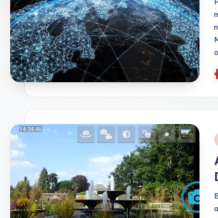
P
m
M
o
P
b
i
B
a