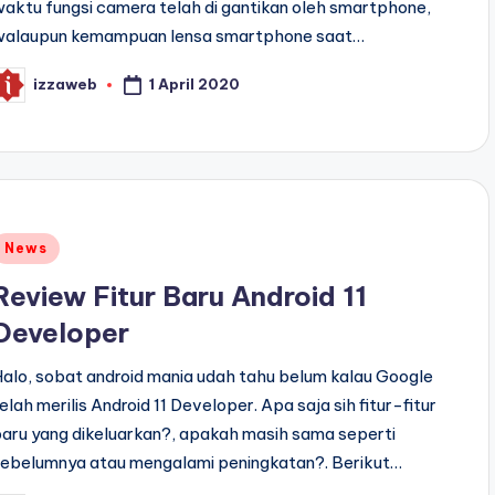
aktu fungsi camera telah di gantikan oleh smartphone,
walaupun kemampuan lensa smartphone saat…
1 April 2020
izzaweb
osted
y
Posted
News
n
Review Fitur Baru Android 11
Developer
alo, sobat android mania udah tahu belum kalau Google
elah merilis Android 11 Developer. Apa saja sih fitur-fitur
aru yang dikeluarkan?, apakah masih sama seperti
sebelumnya atau mengalami peningkatan?. Berikut…