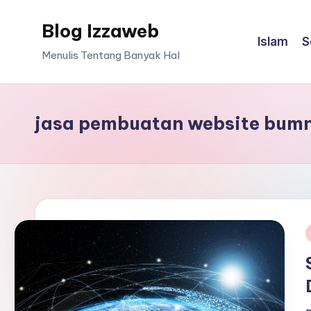
Blog Izzaweb
Skip
Islam
S
to
Menulis Tentang Banyak Hal
content
jasa pembuatan website bum
i