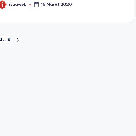
16 Maret 2020
izzaweb
osted
y
3
…
9
NEXT
PAGE