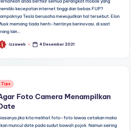
ernahkah anda berfikir semua perangkat mobile yang
emiliki kecepatan internet tinggi dan bebas FUP?
nampaknya Tesla berusaha mewujudkan hal tersebut. Elon
usk memang tiada henti-hentinya berinovasi, di saat
rang lain…
4 Desember 2021
izzaweb
osted
y
Posted
Tips
n
Agar Foto Camera Menampilkan
Date
iasanya jika kita melihat foto-foto lawas cetakan maka
kan muncul date pada sudut bawah pojok. Namun seiring