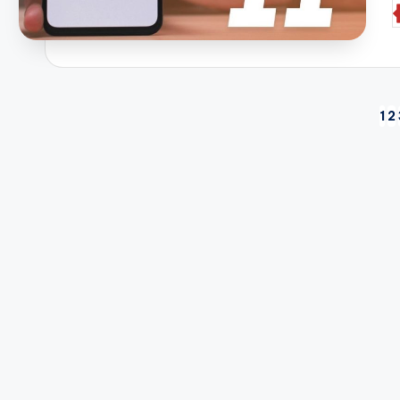
P
b
Navigasi
1
2
pos