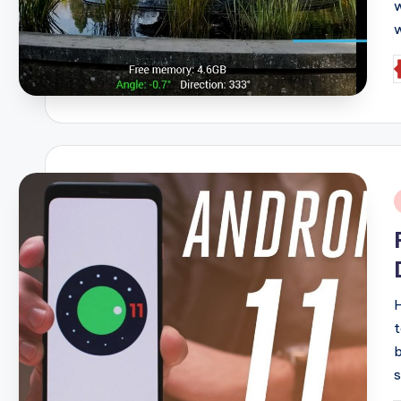
w
P
b
i
H
t
b