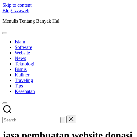
Skip to content
Blog Izzaweb
Menulis Tentang Banyak Hal
Islam
Software
Website
News
Teknologi
Bisnis
Kuliner
Traveling
Tips
Kesehatan
jasa pembuatan website donasi