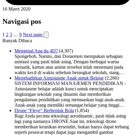
16 Maret 2020
Navigasi pos
1
2
3
…
9
Next page
Banyak Dibaca
Mengenal Apa itu 4D?
(4,307)
Spongebob, Naruto, dan Doraemon merupakan sebagian
animasi yang pasti tidak asing. Dengan berbagai warna
menarik, kartun atau anime tersebut telah menemani pada
waktu kecil di waktu sebelum berangkat sekolah, siang…
Menghadirkan Antusiasme Anak untuk Belajar
(2,266)
SISTEM INFORMASI MANAJEMEN PENDIDIKAN -
Antusiasme belajar adalah kunci untuk menciptakan
lingkungan sekolah yang dinamis dan memberikan
pengalaman pendidikan yang memuaskan bagi anak-anak.
Anak-anak yang memiliki semangat belajar yang tinggi…
Drone “Fleye” Berbentuk Bola
(1,854)
Bagi Anda pecinta teknologi aerodinamic, pasti tidak asing
lagi yang namanya DRONE.Saat ini, teknologi drone
memberikan keunikan tersendiri, bukan hanya dapat terbang
seperti pesawat tetapi dapat juga mengambil gambar