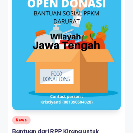
Posted
News
in
Bantuan dari RPP Kirana untuk