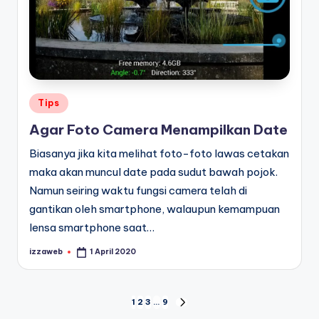
Posted
Tips
in
Agar Foto Camera Menampilkan Date
Biasanya jika kita melihat foto-foto lawas cetakan
maka akan muncul date pada sudut bawah pojok.
Namun seiring waktu fungsi camera telah di
gantikan oleh smartphone, walaupun kemampuan
lensa smartphone saat…
izzaweb
1 April 2020
Posted
by
Navigasi
1
2
3
…
9
NEXT