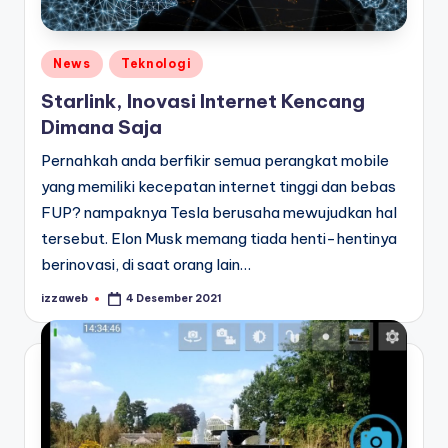
Posted
News
Teknologi
in
Starlink, Inovasi Internet Kencang
Dimana Saja
Pernahkah anda berfikir semua perangkat mobile
yang memiliki kecepatan internet tinggi dan bebas
FUP? nampaknya Tesla berusaha mewujudkan hal
tersebut. Elon Musk memang tiada henti-hentinya
berinovasi, di saat orang lain…
izzaweb
4 Desember 2021
Posted
by