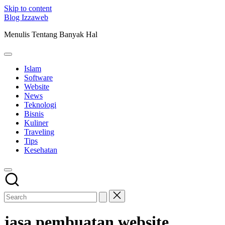
Skip to content
Blog Izzaweb
Menulis Tentang Banyak Hal
Islam
Software
Website
News
Teknologi
Bisnis
Kuliner
Traveling
Tips
Kesehatan
jasa pembuatan website