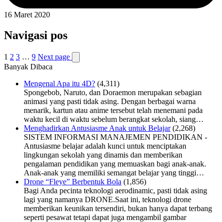
16 Maret 2020
Navigasi pos
1
2
3
…
9
Next page
Banyak Dibaca
Mengenal Apa itu 4D?
(4,311)
Spongebob, Naruto, dan Doraemon merupakan sebagian
animasi yang pasti tidak asing. Dengan berbagai warna
menarik, kartun atau anime tersebut telah menemani pada
waktu kecil di waktu sebelum berangkat sekolah, siang…
Menghadirkan Antusiasme Anak untuk Belajar
(2,268)
SISTEM INFORMASI MANAJEMEN PENDIDIKAN -
Antusiasme belajar adalah kunci untuk menciptakan
lingkungan sekolah yang dinamis dan memberikan
pengalaman pendidikan yang memuaskan bagi anak-anak.
Anak-anak yang memiliki semangat belajar yang tinggi…
Drone “Fleye” Berbentuk Bola
(1,856)
Bagi Anda pecinta teknologi aerodinamic, pasti tidak asing
lagi yang namanya DRONE.Saat ini, teknologi drone
memberikan keunikan tersendiri, bukan hanya dapat terbang
seperti pesawat tetapi dapat juga mengambil gambar