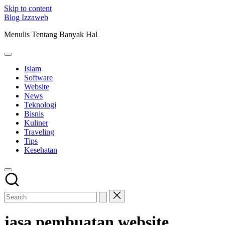
Skip to content
Blog Izzaweb
Menulis Tentang Banyak Hal
Islam
Software
Website
News
Teknologi
Bisnis
Kuliner
Traveling
Tips
Kesehatan
jasa pembuatan website