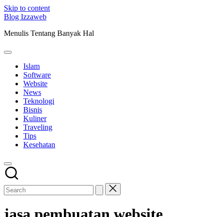
Skip to content
Blog Izzaweb
Menulis Tentang Banyak Hal
Islam
Software
Website
News
Teknologi
Bisnis
Kuliner
Traveling
Tips
Kesehatan
jasa pembuatan website