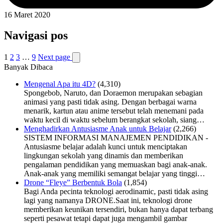
16 Maret 2020
Navigasi pos
1
2
3
…
9
Next page
Banyak Dibaca
Mengenal Apa itu 4D?
(4,310)
Spongebob, Naruto, dan Doraemon merupakan sebagian
animasi yang pasti tidak asing. Dengan berbagai warna
menarik, kartun atau anime tersebut telah menemani pada
waktu kecil di waktu sebelum berangkat sekolah, siang…
Menghadirkan Antusiasme Anak untuk Belajar
(2,266)
SISTEM INFORMASI MANAJEMEN PENDIDIKAN -
Antusiasme belajar adalah kunci untuk menciptakan
lingkungan sekolah yang dinamis dan memberikan
pengalaman pendidikan yang memuaskan bagi anak-anak.
Anak-anak yang memiliki semangat belajar yang tinggi…
Drone “Fleye” Berbentuk Bola
(1,854)
Bagi Anda pecinta teknologi aerodinamic, pasti tidak asing
lagi yang namanya DRONE.Saat ini, teknologi drone
memberikan keunikan tersendiri, bukan hanya dapat terbang
seperti pesawat tetapi dapat juga mengambil gambar