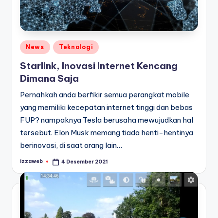
Posted
News
Teknologi
in
Starlink, Inovasi Internet Kencang
Dimana Saja
Pernahkah anda berfikir semua perangkat mobile
yang memiliki kecepatan internet tinggi dan bebas
FUP? nampaknya Tesla berusaha mewujudkan hal
tersebut. Elon Musk memang tiada henti-hentinya
berinovasi, di saat orang lain…
izzaweb
4 Desember 2021
Posted
by