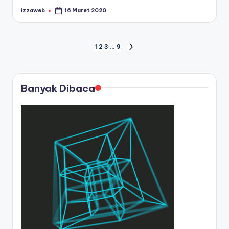
izzaweb
16 Maret 2020
Posted
by
Navigasi
1
2
3
…
9
NEXT
PAGE
pos
Banyak Dibaca