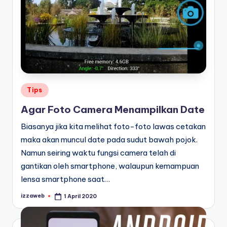
Posted
Tips
in
Agar Foto Camera Menampilkan Date
Biasanya jika kita melihat foto-foto lawas cetakan
maka akan muncul date pada sudut bawah pojok.
Namun seiring waktu fungsi camera telah di
gantikan oleh smartphone, walaupun kemampuan
lensa smartphone saat…
izzaweb
1 April 2020
Posted
by