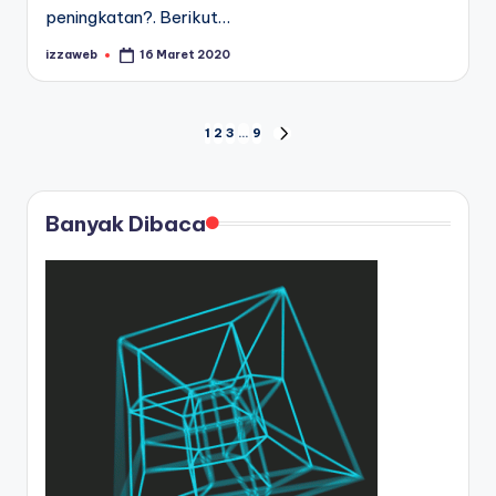
peningkatan?. Berikut…
izzaweb
16 Maret 2020
Posted
by
Navigasi
1
2
3
…
9
NEXT
PAGE
pos
Banyak Dibaca