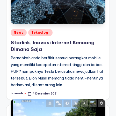
Posted
News
Teknologi
in
Starlink, Inovasi Internet Kencang
Dimana Saja
Pernahkah anda berfikir semua perangkat mobile
yang memiliki kecepatan internet tinggi dan bebas
FUP? nampaknya Tesla berusaha mewujudkan hal
tersebut. Elon Musk memang tiada henti-hentinya
berinovasi, di saat orang lain…
izzaweb
4 Desember 2021
Posted
by