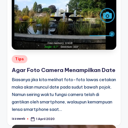
Posted
Tips
in
Agar Foto Camera Menampilkan Date
Biasanya jika kita melihat foto-foto lawas cetakan
maka akan muncul date pada sudut bawah pojok.
Namun seiring waktu fungsi camera telah di
gantikan oleh smartphone, walaupun kemampuan
lensa smartphone saat…
izzaweb
1 April 2020
Posted
by