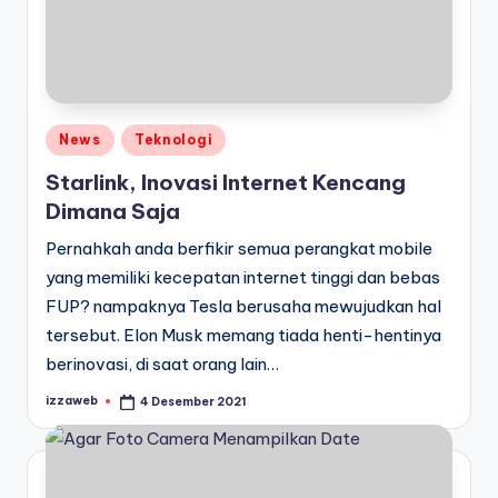
Posted
News
Teknologi
in
Starlink, Inovasi Internet Kencang
Dimana Saja
Pernahkah anda berfikir semua perangkat mobile
yang memiliki kecepatan internet tinggi dan bebas
FUP? nampaknya Tesla berusaha mewujudkan hal
tersebut. Elon Musk memang tiada henti-hentinya
berinovasi, di saat orang lain…
izzaweb
4 Desember 2021
Posted
by