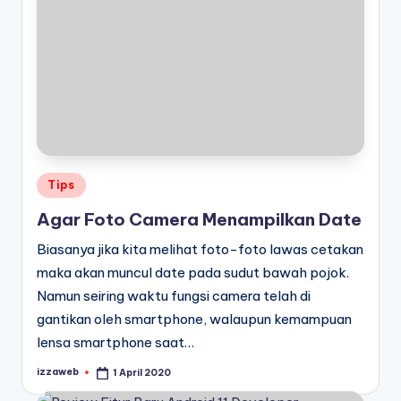
Posted
Tips
in
Agar Foto Camera Menampilkan Date
Biasanya jika kita melihat foto-foto lawas cetakan
maka akan muncul date pada sudut bawah pojok.
Namun seiring waktu fungsi camera telah di
gantikan oleh smartphone, walaupun kemampuan
lensa smartphone saat…
izzaweb
1 April 2020
Posted
by