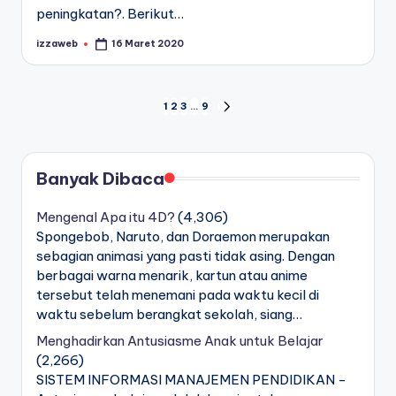
peningkatan?. Berikut…
izzaweb
16 Maret 2020
Posted
by
Navigasi
1
2
3
…
9
NEXT
PAGE
pos
Banyak Dibaca
Mengenal Apa itu 4D?
(4,306)
Spongebob, Naruto, dan Doraemon merupakan
sebagian animasi yang pasti tidak asing. Dengan
berbagai warna menarik, kartun atau anime
tersebut telah menemani pada waktu kecil di
waktu sebelum berangkat sekolah, siang…
Menghadirkan Antusiasme Anak untuk Belajar
(2,266)
SISTEM INFORMASI MANAJEMEN PENDIDIKAN -