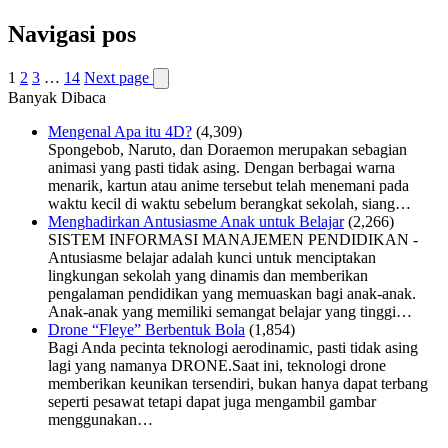
Navigasi pos
1
2
3
…
14
Next page
Banyak Dibaca
Mengenal Apa itu 4D?
(4,309)
Spongebob, Naruto, dan Doraemon merupakan sebagian
animasi yang pasti tidak asing. Dengan berbagai warna
menarik, kartun atau anime tersebut telah menemani pada
waktu kecil di waktu sebelum berangkat sekolah, siang…
Menghadirkan Antusiasme Anak untuk Belajar
(2,266)
SISTEM INFORMASI MANAJEMEN PENDIDIKAN -
Antusiasme belajar adalah kunci untuk menciptakan
lingkungan sekolah yang dinamis dan memberikan
pengalaman pendidikan yang memuaskan bagi anak-anak.
Anak-anak yang memiliki semangat belajar yang tinggi…
Drone “Fleye” Berbentuk Bola
(1,854)
Bagi Anda pecinta teknologi aerodinamic, pasti tidak asing
lagi yang namanya DRONE.Saat ini, teknologi drone
memberikan keunikan tersendiri, bukan hanya dapat terbang
seperti pesawat tetapi dapat juga mengambil gambar
menggunakan…