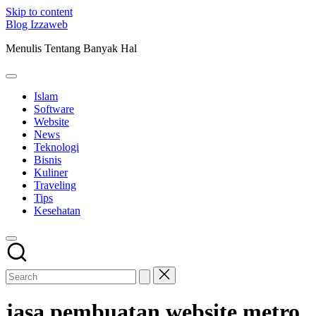
Skip to content
Blog Izzaweb
Menulis Tentang Banyak Hal
Islam
Software
Website
News
Teknologi
Bisnis
Kuliner
Traveling
Tips
Kesehatan
jasa pembuatan website metro