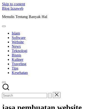
Skip to content
Blog Izzaweb
Menulis Tentang Banyak Hal
Islam
Software
Website
News
Teknologi
Bisnis
Kuliner
Traveling
Tips
Kesehatan
jasa pembuatan website