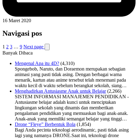
16 Maret 2020
Navigasi pos
1
2
3
…
9
Next page
Banyak Dibaca
Mengenal Apa itu 4D?
(4,310)
Spongebob, Naruto, dan Doraemon merupakan sebagian
animasi yang pasti tidak asing. Dengan berbagai warna
menarik, kartun atau anime tersebut telah menemani pada
waktu kecil di waktu sebelum berangkat sekolah, siang…
Menghadirkan Antusiasme Anak untuk Belajar
(2,266)
SISTEM INFORMASI MANAJEMEN PENDIDIKAN -
Antusiasme belajar adalah kunci untuk menciptakan
lingkungan sekolah yang dinamis dan memberikan
pengalaman pendidikan yang memuaskan bagi anak-anak.
Anak-anak yang memiliki semangat belajar yang tinggi…
Drone “Fleye” Berbentuk Bola
(1,854)
Bagi Anda pecinta teknologi aerodinamic, pasti tidak asing
lagi yang namanya DRONE.Saat ini, teknologi drone