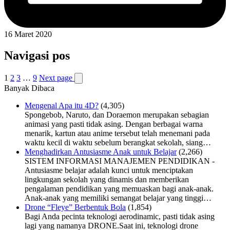
16 Maret 2020
Navigasi pos
1
2
3
…
9
Next page
Banyak Dibaca
Mengenal Apa itu 4D?
(4,305)
Spongebob, Naruto, dan Doraemon merupakan sebagian
animasi yang pasti tidak asing. Dengan berbagai warna
menarik, kartun atau anime tersebut telah menemani pada
waktu kecil di waktu sebelum berangkat sekolah, siang…
Menghadirkan Antusiasme Anak untuk Belajar
(2,266)
SISTEM INFORMASI MANAJEMEN PENDIDIKAN -
Antusiasme belajar adalah kunci untuk menciptakan
lingkungan sekolah yang dinamis dan memberikan
pengalaman pendidikan yang memuaskan bagi anak-anak.
Anak-anak yang memiliki semangat belajar yang tinggi…
Drone “Fleye” Berbentuk Bola
(1,854)
Bagi Anda pecinta teknologi aerodinamic, pasti tidak asing
lagi yang namanya DRONE.Saat ini, teknologi drone