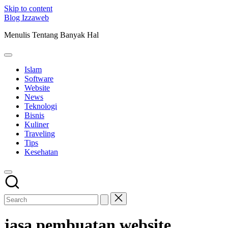
Skip to content
Blog Izzaweb
Menulis Tentang Banyak Hal
Islam
Software
Website
News
Teknologi
Bisnis
Kuliner
Traveling
Tips
Kesehatan
jasa pembuatan website