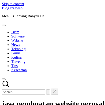
Skip to content
Blog Izzaweb
Menulis Tentang Banyak Hal
Islam
Software
Website
News
Teknologi
Bisnis
Kuliner
Traveling
Tips
Kesehatan
jasa pembuatan website perusa