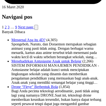
16 Maret 2020
Navigasi pos
1
2
3
…
9
Next page
Banyak Dibaca
Mengenal Apa itu 4D?
(4,305)
Spongebob, Naruto, dan Doraemon merupakan sebagian
animasi yang pasti tidak asing. Dengan berbagai warna
menarik, kartun atau anime tersebut telah menemani pada
waktu kecil di waktu sebelum berangkat sekolah, siang…
Menghadirkan Antusiasme Anak untuk Belajar
(2,266)
SISTEM INFORMASI MANAJEMEN PENDIDIKAN -
Antusiasme belajar adalah kunci untuk menciptakan
lingkungan sekolah yang dinamis dan memberikan
pengalaman pendidikan yang memuaskan bagi anak-anak.
Anak-anak yang memiliki semangat belajar yang tinggi…
Drone “Fleye” Berbentuk Bola
(1,854)
Bagi Anda pecinta teknologi aerodinamic, pasti tidak asing
lagi yang namanya DRONE.Saat ini, teknologi drone
memberikan keunikan tersendiri, bukan hanya dapat terbang
seperti pesawat tetapi dapat juga mengambil gambar