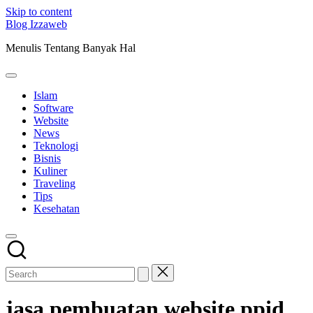
Skip to content
Blog Izzaweb
Menulis Tentang Banyak Hal
Islam
Software
Website
News
Teknologi
Bisnis
Kuliner
Traveling
Tips
Kesehatan
jasa pembuatan website ppid