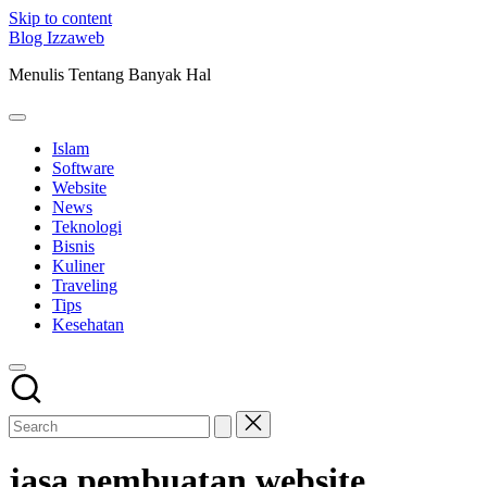
Skip to content
Blog Izzaweb
Menulis Tentang Banyak Hal
Islam
Software
Website
News
Teknologi
Bisnis
Kuliner
Traveling
Tips
Kesehatan
jasa pembuatan website