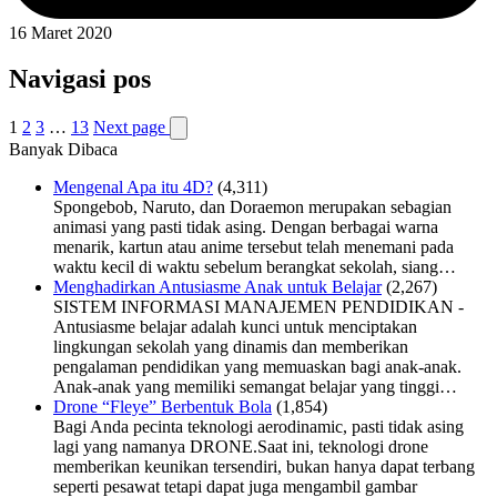
16 Maret 2020
Navigasi pos
1
2
3
…
13
Next page
Banyak Dibaca
Mengenal Apa itu 4D?
(4,311)
Spongebob, Naruto, dan Doraemon merupakan sebagian
animasi yang pasti tidak asing. Dengan berbagai warna
menarik, kartun atau anime tersebut telah menemani pada
waktu kecil di waktu sebelum berangkat sekolah, siang…
Menghadirkan Antusiasme Anak untuk Belajar
(2,267)
SISTEM INFORMASI MANAJEMEN PENDIDIKAN -
Antusiasme belajar adalah kunci untuk menciptakan
lingkungan sekolah yang dinamis dan memberikan
pengalaman pendidikan yang memuaskan bagi anak-anak.
Anak-anak yang memiliki semangat belajar yang tinggi…
Drone “Fleye” Berbentuk Bola
(1,854)
Bagi Anda pecinta teknologi aerodinamic, pasti tidak asing
lagi yang namanya DRONE.Saat ini, teknologi drone
memberikan keunikan tersendiri, bukan hanya dapat terbang
seperti pesawat tetapi dapat juga mengambil gambar