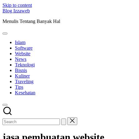
Skip to content
Blog Izzaweb
Menulis Tentang Banyak Hal
Islam
Software
Website
News
Teknologi
Bisnis
Kuliner
Traveling
Tips
Kesehatan
jasa pembuatan website