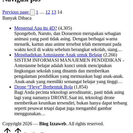
Previous page
1
…
12
13
14
Banyak Dibaca
Mengenal Apa itu 4D?
(4,305)
Spongebob, Naruto, dan Doraemon merupakan sebagian
animasi yang pasti tidak asing. Dengan berbagai warna
menarik, kartun atau anime tersebut telah menemani pada
waktu kecil di waktu sebelum berangkat sekolah, siang…
Menghadirkan Antusiasme Anak untuk Belajar
(2,266)
SISTEM INFORMASI MANAJEMEN PENDIDIKAN -
Antusiasme belajar adalah kunci untuk menciptakan
lingkungan sekolah yang dinamis dan memberikan
pengalaman pendidikan yang memuaskan bagi anak-anak.
Anak-anak yang memiliki semangat belajar yang tinggi…
Drone “Fleye” Berbentuk Bola
(1,854)
Bagi Anda pecinta teknologi aerodinamic, pasti tidak asing
lagi yang namanya DRONE.Saat ini, teknologi drone
memberikan keunikan tersendiri, bukan hanya dapat terbang
seperti pesawat tetapi dapat juga mengambil gambar
menggunakan…
Copyright 2026 —
Blog Izzaweb
. All rights reserved.