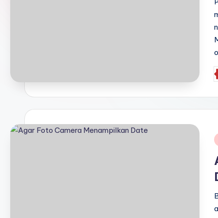
P
m
M
o
P
b
i
B
a