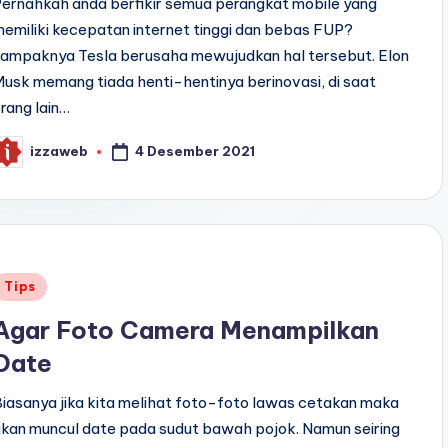
ernahkah anda berfikir semua perangkat mobile yang
emiliki kecepatan internet tinggi dan bebas FUP?
nampaknya Tesla berusaha mewujudkan hal tersebut. Elon
usk memang tiada henti-hentinya berinovasi, di saat
rang lain…
4 Desember 2021
izzaweb
osted
y
Posted
Tips
n
Agar Foto Camera Menampilkan
Date
iasanya jika kita melihat foto-foto lawas cetakan maka
kan muncul date pada sudut bawah pojok. Namun seiring