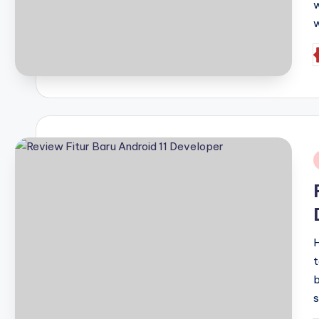
w
P
b
i
H
t
b