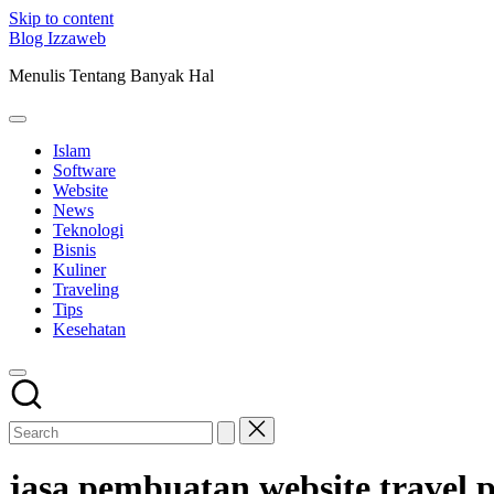
Skip to content
Blog Izzaweb
Menulis Tentang Banyak Hal
Islam
Software
Website
News
Teknologi
Bisnis
Kuliner
Traveling
Tips
Kesehatan
jasa pembuatan website travel 