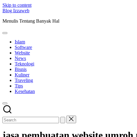
Skip to content
Blog Izzaweb
Menulis Tentang Banyak Hal
Islam
Software
Website
News
Teknologi
Bisnis
Kuliner
Traveling
Tips
Kesehatan
jasa pembuatan website umroh