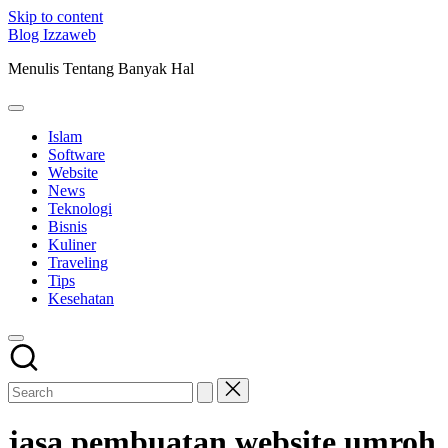
Skip to content
Blog Izzaweb
Menulis Tentang Banyak Hal
Islam
Software
Website
News
Teknologi
Bisnis
Kuliner
Traveling
Tips
Kesehatan
jasa pembuatan website umroh