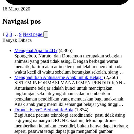
16 Maret 2020
Navigasi pos
1
2
3
…
9
Next page
Banyak Dibaca
Mengenal Apa itu 4D?
(4,305)
Spongebob, Naruto, dan Doraemon merupakan sebagian
animasi yang pasti tidak asing. Dengan berbagai warna
menarik, kartun atau anime tersebut telah menemani pada
waktu kecil di waktu sebelum berangkat sekolah, siang…
Menghadirkan Antusiasme Anak untuk Belajar
(2,266)
SISTEM INFORMASI MANAJEMEN PENDIDIKAN -
Antusiasme belajar adalah kunci untuk menciptakan
lingkungan sekolah yang dinamis dan memberikan
pengalaman pendidikan yang memuaskan bagi anak-anak.
Anak-anak yang memiliki semangat belajar yang tinggi…
Drone “Fleye” Berbentuk Bola
(1,854)
Bagi Anda pecinta teknologi aerodinamic, pasti tidak asing
lagi yang namanya DRONE.Saat ini, teknologi drone
memberikan keunikan tersendiri, bukan hanya dapat terbang
seperti pesawat tetapi dapat juga mengambil gambar