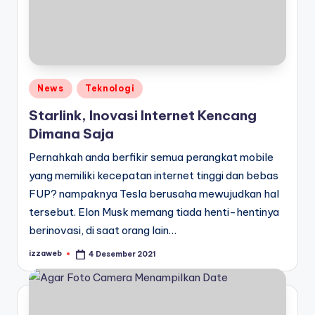
Posted
News
Teknologi
in
Starlink, Inovasi Internet Kencang
Dimana Saja
Pernahkah anda berfikir semua perangkat mobile
yang memiliki kecepatan internet tinggi dan bebas
FUP? nampaknya Tesla berusaha mewujudkan hal
tersebut. Elon Musk memang tiada henti-hentinya
berinovasi, di saat orang lain…
izzaweb
4 Desember 2021
Posted
by