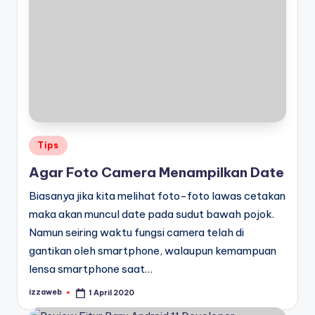
Posted
Tips
in
Agar Foto Camera Menampilkan Date
Biasanya jika kita melihat foto-foto lawas cetakan
maka akan muncul date pada sudut bawah pojok.
Namun seiring waktu fungsi camera telah di
gantikan oleh smartphone, walaupun kemampuan
lensa smartphone saat…
izzaweb
1 April 2020
Posted
by