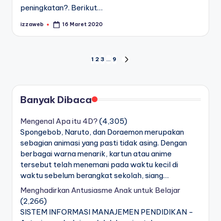
peningkatan?. Berikut…
izzaweb
16 Maret 2020
Posted
by
Navigasi
1
2
3
…
9
NEXT
PAGE
pos
Banyak Dibaca
Mengenal Apa itu 4D?
(4,305)
Spongebob, Naruto, dan Doraemon merupakan
sebagian animasi yang pasti tidak asing. Dengan
berbagai warna menarik, kartun atau anime
tersebut telah menemani pada waktu kecil di
waktu sebelum berangkat sekolah, siang…
Menghadirkan Antusiasme Anak untuk Belajar
(2,266)
SISTEM INFORMASI MANAJEMEN PENDIDIKAN -