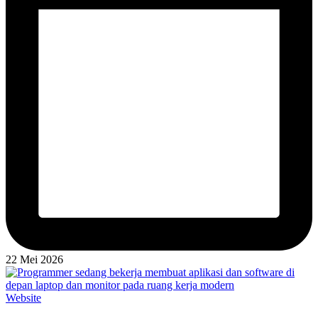
22 Mei 2026
Posted
Website
in