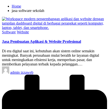
Home
jasa software sekolah
Posted
Software
Website
in
Jasa Pembuatan Aplikasi & Website Profesional
Di era digital saat ini, kebutuhan akan sistem online semakin
meningkat. Banyak perusahaan mulai beralih ke layanan digital
untuk meningkatkan efisiensi kerja, memperluas pasar, dan
memberikan pelayanan terbaik kepada pelanggan.…
Posted
admin izzaweb
by