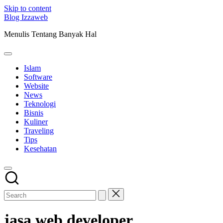
Skip to content
Blog Izzaweb
Menulis Tentang Banyak Hal
Islam
Software
Website
News
Teknologi
Bisnis
Kuliner
Traveling
Tips
Kesehatan
jasa web developer