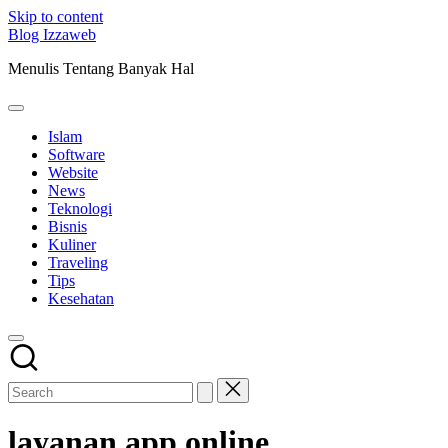
Skip to content
Blog Izzaweb
Menulis Tentang Banyak Hal
Islam
Software
Website
News
Teknologi
Bisnis
Kuliner
Traveling
Tips
Kesehatan
layanan app online