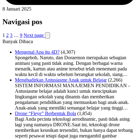
8 Januari 2025
Navigasi pos
1
2
3
…
9
Next page
Banyak Dibaca
Mengenal Apa itu 4D?
(4,307)
Spongebob, Naruto, dan Doraemon merupakan sebagian
animasi yang pasti tidak asing. Dengan berbagai warna
menarik, kartun atau anime tersebut telah menemani pada
waktu kecil di waktu sebelum berangkat sekolah, siang…
Menghadirkan Antusiasme Anak untuk Belajar
(2,266)
SISTEM INFORMASI MANAJEMEN PENDIDIKAN -
Antusiasme belajar adalah kunci untuk menciptakan
lingkungan sekolah yang dinamis dan memberikan
pengalaman pendidikan yang memuaskan bagi anak-anak.
Anak-anak yang memiliki semangat belajar yang tinggi…
Drone “Fleye” Berbentuk Bola
(1,854)
Bagi Anda pecinta teknologi aerodinamic, pasti tidak asing
lagi yang namanya DRONE.Saat ini, teknologi drone
memberikan keunikan tersendiri, bukan hanya dapat terbang
seperti pesawat tetapi dapat juga mengambil gambar