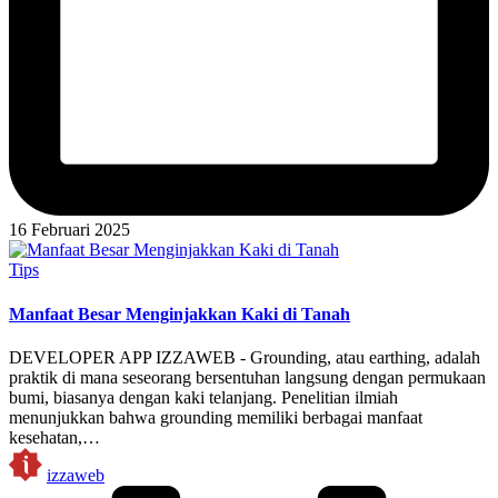
16 Februari 2025
Posted
Tips
in
Manfaat Besar Menginjakkan Kaki di Tanah
DEVELOPER APP IZZAWEB - Grounding, atau earthing, adalah
praktik di mana seseorang bersentuhan langsung dengan permukaan
bumi, biasanya dengan kaki telanjang. Penelitian ilmiah
menunjukkan bahwa grounding memiliki berbagai manfaat
kesehatan,…
Posted
izzaweb
by