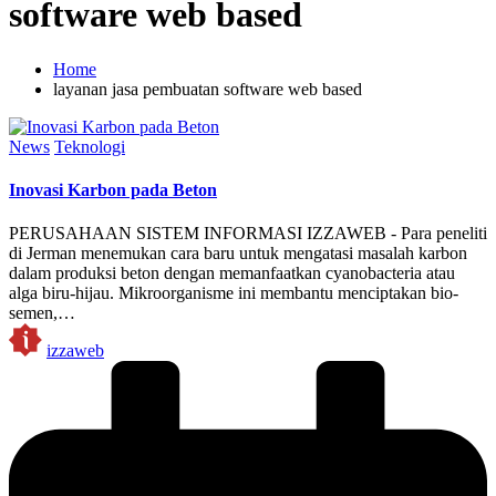
software web based
Home
layanan jasa pembuatan software web based
Posted
News
Teknologi
in
Inovasi Karbon pada Beton
PERUSAHAAN SISTEM INFORMASI IZZAWEB - Para peneliti
di Jerman menemukan cara baru untuk mengatasi masalah karbon
dalam produksi beton dengan memanfaatkan cyanobacteria atau
alga biru-hijau. Mikroorganisme ini membantu menciptakan bio-
semen,…
Posted
izzaweb
by