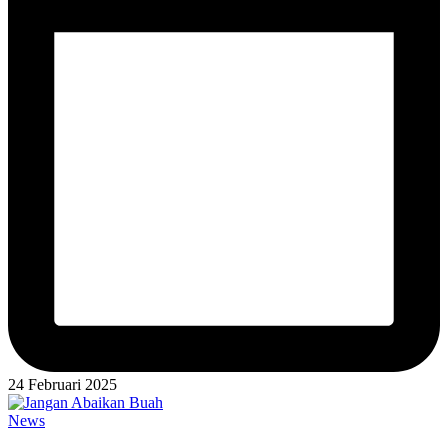
24 Februari 2025
Posted
News
in