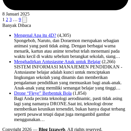
8 Januari 2025
Navigasi
Next
1
2
3
…
9
page
Banyak Dibaca
pos
Mengenal Apa itu 4D?
(4,305)
Spongebob, Naruto, dan Doraemon merupakan sebagian
animasi yang pasti tidak asing. Dengan berbagai warna
menarik, kartun atau anime tersebut telah menemani pada
waktu kecil di waktu sebelum berangkat sekolah, siang…
Menghadirkan Antusiasme Anak untuk Belajar
(2,266)
SISTEM INFORMASI MANAJEMEN PENDIDIKAN -
Antusiasme belajar adalah kunci untuk menciptakan
lingkungan sekolah yang dinamis dan memberikan
pengalaman pendidikan yang memuaskan bagi anak-anak.
Anak-anak yang memiliki semangat belajar yang tinggi…
Drone “Fleye” Berbentuk Bola
(1,854)
Bagi Anda pecinta teknologi aerodinamic, pasti tidak asing
lagi yang namanya DRONE.Saat ini, teknologi drone
memberikan keunikan tersendiri, bukan hanya dapat terbang
seperti pesawat tetapi dapat juga mengambil gambar
menggunakan…
Copyright 2026 —
Blog Izzaweb
. All rights reserved.