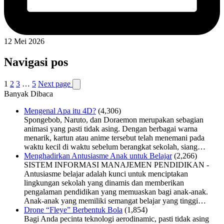
12 Mei 2026
Navigasi pos
1
2
3
…
5
Next page
Banyak Dibaca
Mengenal Apa itu 4D?
(4,306)
Spongebob, Naruto, dan Doraemon merupakan sebagian
animasi yang pasti tidak asing. Dengan berbagai warna
menarik, kartun atau anime tersebut telah menemani pada
waktu kecil di waktu sebelum berangkat sekolah, siang…
Menghadirkan Antusiasme Anak untuk Belajar
(2,266)
SISTEM INFORMASI MANAJEMEN PENDIDIKAN -
Antusiasme belajar adalah kunci untuk menciptakan
lingkungan sekolah yang dinamis dan memberikan
pengalaman pendidikan yang memuaskan bagi anak-anak.
Anak-anak yang memiliki semangat belajar yang tinggi…
Drone “Fleye” Berbentuk Bola
(1,854)
Bagi Anda pecinta teknologi aerodinamic, pasti tidak asing