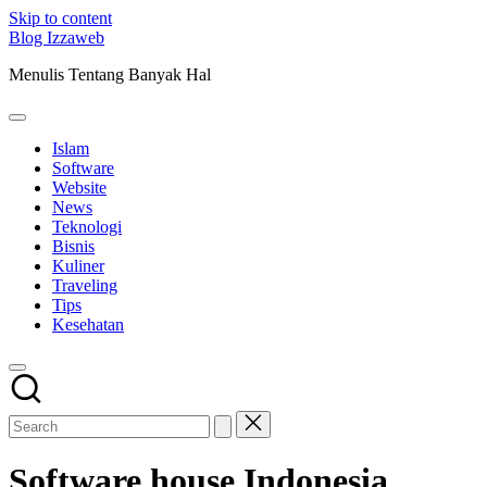
Skip to content
Blog Izzaweb
Menulis Tentang Banyak Hal
Islam
Software
Website
News
Teknologi
Bisnis
Kuliner
Traveling
Tips
Kesehatan
Software house Indonesia